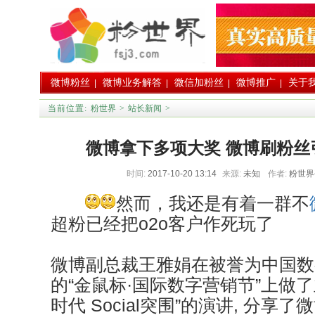
微博粉丝
微博业务解答
微信加粉丝
微博推广
关于
|
|
|
|
当前位置:
粉世界
>
站长新闻
>
微博拿下多项大奖 微博刷粉丝
时间:
2017-10-20 13:14
来源:
未知
作者:
粉世
然而，我还是有着一群不
超粉已经把o2o客户作死玩了
微博副总裁王雅娟在被誉为中国数
的“金鼠标·国际数字营销节”上做
时代 Social突围”的演讲, 分享