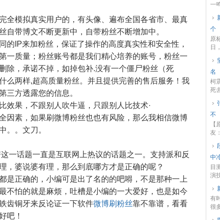
一鸣
完全模拟真实用户的，有头像、遍布全国各省市、最真
个
丝自带博文不断更新中，自带粉丝不断增加中。
原
同的IP来加粉丝，保证了操作的高度真实性和安全性，
日
第一质量；粉丝账号都是我们精心培养的账号，粉丝一
热..
删除，承诺不掉，如掉包补.没有一个僵尸粉丝（死
名
什么两样,超高质量粉丝。并且提供完善的售后服务！我
柯
死去
第三方透露您的信息。
比效果，不跟别人吹牛逼，只跟别人比技术·
不
全因素，如果刷微博粉丝也也有风险，那么我相信微博
【
中。。文刀。
友：
谱这一话题一直是互联网上热议的话题之一。支持派和反
中
理，婆说婆有理，那么到底哪方才是正确的呢？
目
演
都是正确的，小编可是出了名的的吧嘚，不是那种一上
最不怕的就是麻烦，吐槽是小编的一大爱好，也是如今
有
铁齿铜牙来反论证一下软件
微博刷粉丝
靠不靠谱，看看
很
好吧！