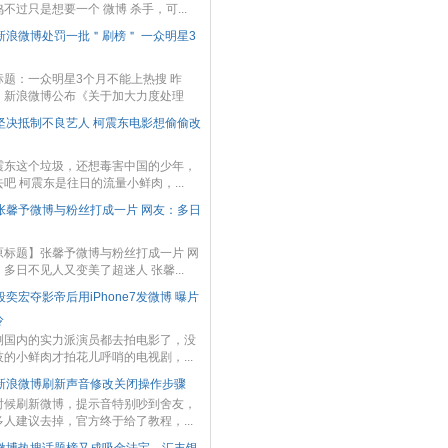
不过只是想要一个 微博 杀手，可...
新浪微博处罚一批＂刷榜＂ 一众明星3
标题：一众明星3个月不能上热搜 昨
，新浪微博公布《关于加大力度处理
.
坚决抵制不良艺人 柯震东电影想偷偷改
震东这个垃圾，还想毒害中国的少年，
吧 柯震东是往日的流量小鲜肉，...
张馨予微博与粉丝打成一片 网友：多日
原标题】张馨予微博与粉丝打成一片 网
多日不见人又变美了超迷人 张馨...
段奕宏夺影帝后用iPhone7发微博 曝片
冷
测国内的实力派演员都去拍电影了，没
技的小鲜肉才拍花儿呼哨的电视剧，...
新浪微博刷新声音修改关闭操作步骤
时候刷新微博，提示音特别吵到舍友，
多人建议去掉，官方终于给了教程，...