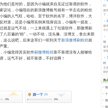
他们是对的，是因为小编就亲自见证过靠谱的软件，
行
家议论，小编现在的新浪微博账号就有一半左右的粉丝
微
了
小编的人气旺，哈哈。至于软件的名字，博洋软件，大
博..
反对派，还是小编用实例来现身说法，小编有一损友，
微
过就是运气不佳，一上来就遇上了垃圾软件，那微博刷
今日
了八百遍的“粉”，一动不动，没头像、没博文，拿出来那
，这么说吧，后来这哥们一听到关于
新浪微博刷粉丝
就
明
严重。
最
华
，小编觉得其实软件
刷微博粉丝
靠不靠谱没有人能够给
谱，运气不好，就不靠谱，不好说啊！
粉
王
林
热
微
十
踩一下
(0)
0%
0%
微
​​