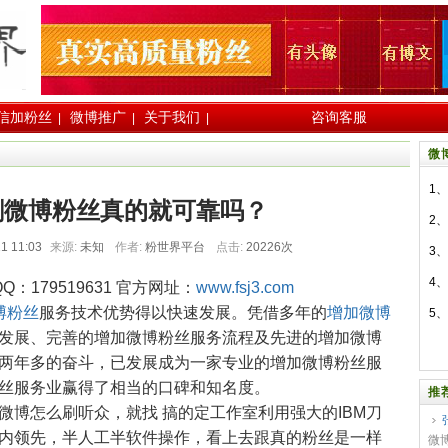
信加粉丝
微博推广
关于我们
咨询客服
|
|
|
微
1、
刷微博粉丝真的就可靠吗？
2、
1 11:03
来源:
未知
作者:
粉世界平台
点击:
20226次
3、
4、
Q：179519631 官方网址：
www.fsj3.com
博粉丝
服务技术优势得以快速发展。凭借多年的
增加微博
5、
发展、完善的增加微博粉丝服务流程及先进的增加微博
两年多的奋斗，已发展成为一家专业的增加微博粉丝服
丝服务业赢得了相当的口碑和知名度。
推
微博怎么刷听众，就找 搞的定工作室利用强大的IBM刀
内领先，半人工半软件操作，看上去跟真的粉丝是一样
微