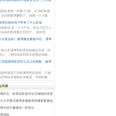
微博热搜话题榜又成吸金法宝，汇丰银
博股价居然一年翻了3倍，太TMD刺激
，这说明微博赚钱了，别看一个小微
.
微博到底给用户带来了什么价值
博刷粉丝 是一个大产业，养活几百万人
头条的瓶颈期已经到了。 屌丝用...
《白夜追凶》微博播放量破50亿，潘粤
开始注意潘粤明的是和赵薇合作的《京
烟云》，那时候农村的互联网还很缺...
王思聪微博惹雷军之后立刻致歉，微博
思聪绝逼是个四处撒野的狂孩纸，王健
的同辈好友都敢扯淡撕逼，外国的教...
点内容
博好文：投资实际是对生活领悟的变现
九大开幕式微博直播微博直播观看量超
博为何不像微信一样简洁
​​微博涨粉