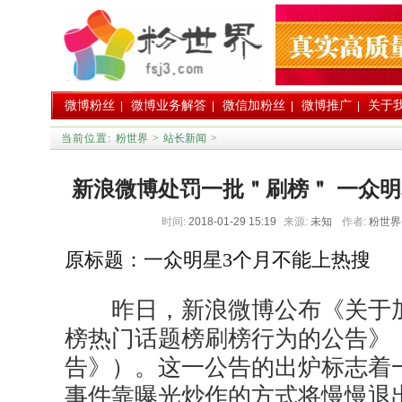
微博粉丝
微博业务解答
微信加粉丝
微博推广
关于
|
|
|
|
当前位置:
粉世界
>
站长新闻
>
新浪微博处罚一批＂刷榜＂ 一众明
时间:
2018-01-29 15:19
来源:
未知
作者:
粉世
原标题：一众明星3个月不能上热搜
昨日，新浪微博公布《关于加
榜热门话题榜刷榜行为的公告》
告》）。这一公告的出炉标志着
事件靠曝光炒作的方式将慢慢退出