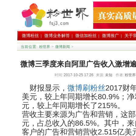
微博粉丝
微博业务解答
微信加粉丝
微博推广
关于
|
|
|
|
当前位置:
粉世界
>
微博新闻
>
微博三季度来自阿里广告收入激增逾9
时间:
2017-10-25 17:26
来源:
未知
作者:
粉世
元 将发行7亿美元
财报显示，
微博刷粉丝
2017财
美元，较上年同期增长80.9%；净利
元，较上年同期增长了215%。
营收主要来源为广告和营销，这部分
元，占总收入的86.5%。其中，
客户的广告和营销营收2.515亿