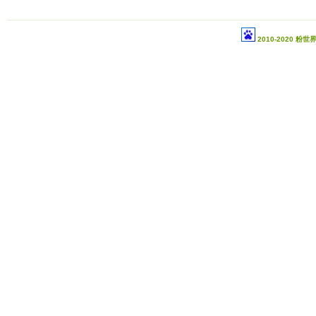
2010-2020 粉世界