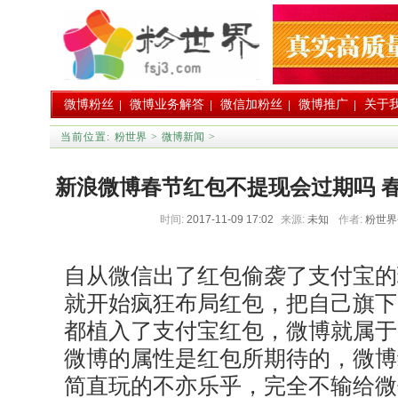
微博粉丝
微博业务解答
微信加粉丝
微博推广
关于
|
|
|
|
当前位置:
粉世界
>
微博新闻
>
新浪微博春节红包不提现会过期吗 
时间:
2017-11-09 17:02
来源:
未知
作者:
粉世
自从微信出了红包偷袭了支付宝的
就开始疯狂布局红包，把自己旗下
都植入了支付宝红包，微博就属于
微博的属性是红包所期待的，微博
简直玩的不亦乐乎，完全不输给微