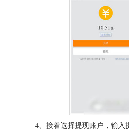
4、接着选择提现账户，输入提