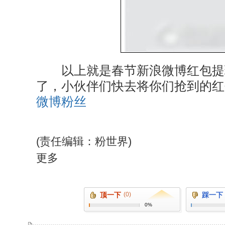
以上就是春节新浪微博红包提
了，小伙伴们快去将你们抢到的
微博粉丝
(责任编辑：粉世界)
更多
顶一下
(0)
踩一下
0%