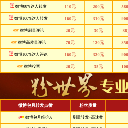
微博80%达人转发
110元
200元
58
微博100%达人转发
160元
310元
90
微博刷量评论
20元
30元
8
微博高质量评论
70元
120元
35
微博100%达人评论
160元
320元
90
微博投票
20元
35元
10
微博包月转发点赞
粉丝质量
微博包月维护A
刷量转发+高速赞